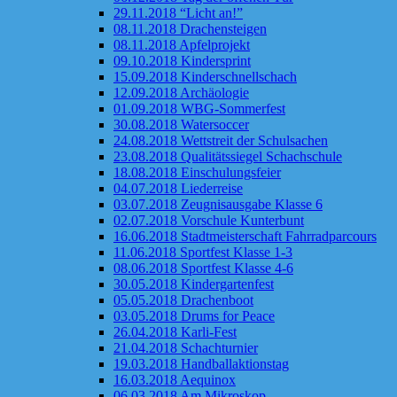
29.11.2018 “Licht an!”
08.11.2018 Drachensteigen
08.11.2018 Apfelprojekt
09.10.2018 Kindersprint
15.09.2018 Kinderschnellschach
12.09.2018 Archäologie
01.09.2018 WBG-Sommerfest
30.08.2018 Watersoccer
24.08.2018 Wettstreit der Schulsachen
23.08.2018 Qualitätssiegel Schachschule
18.08.2018 Einschulungsfeier
04.07.2018 Liederreise
03.07.2018 Zeugnisausgabe Klasse 6
02.07.2018 Vorschule Kunterbunt
16.06.2018 Stadtmeisterschaft Fahrradparcours
11.06.2018 Sportfest Klasse 1-3
08.06.2018 Sportfest Klasse 4-6
30.05.2018 Kindergartenfest
05.05.2018 Drachenboot
03.05.2018 Drums for Peace
26.04.2018 Karli-Fest
21.04.2018 Schachturnier
19.03.2018 Handballaktionstag
16.03.2018 Aequinox
06.03.2018 Am Mikroskop