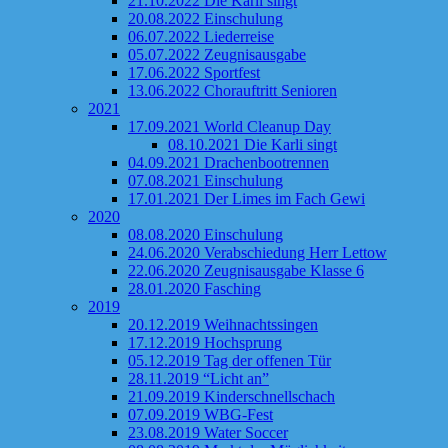
21.10.2022 Die Karli singt
20.08.2022 Einschulung
06.07.2022 Liederreise
05.07.2022 Zeugnisausgabe
17.06.2022 Sportfest
13.06.2022 Chorauftritt Senioren
2021
17.09.2021 World Cleanup Day
08.10.2021 Die Karli singt
04.09.2021 Drachenbootrennen
07.08.2021 Einschulung
17.01.2021 Der Limes im Fach Gewi
2020
08.08.2020 Einschulung
24.06.2020 Verabschiedung Herr Lettow
22.06.2020 Zeugnisausgabe Klasse 6
28.01.2020 Fasching
2019
20.12.2019 Weihnachtssingen
17.12.2019 Hochsprung
05.12.2019 Tag der offenen Tür
28.11.2019 “Licht an”
21.09.2019 Kinderschnellschach
07.09.2019 WBG-Fest
23.08.2019 Water Soccer