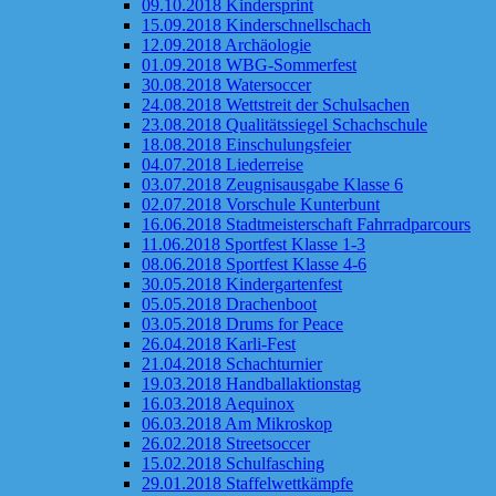
09.10.2018 Kindersprint
15.09.2018 Kinderschnellschach
12.09.2018 Archäologie
01.09.2018 WBG-Sommerfest
30.08.2018 Watersoccer
24.08.2018 Wettstreit der Schulsachen
23.08.2018 Qualitätssiegel Schachschule
18.08.2018 Einschulungsfeier
04.07.2018 Liederreise
03.07.2018 Zeugnisausgabe Klasse 6
02.07.2018 Vorschule Kunterbunt
16.06.2018 Stadtmeisterschaft Fahrradparcours
11.06.2018 Sportfest Klasse 1-3
08.06.2018 Sportfest Klasse 4-6
30.05.2018 Kindergartenfest
05.05.2018 Drachenboot
03.05.2018 Drums for Peace
26.04.2018 Karli-Fest
21.04.2018 Schachturnier
19.03.2018 Handballaktionstag
16.03.2018 Aequinox
06.03.2018 Am Mikroskop
26.02.2018 Streetsoccer
15.02.2018 Schulfasching
29.01.2018 Staffelwettkämpfe