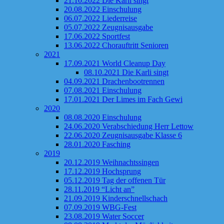
21.10.2022 Die Karli singt
20.08.2022 Einschulung
06.07.2022 Liederreise
05.07.2022 Zeugnisausgabe
17.06.2022 Sportfest
13.06.2022 Chorauftritt Senioren
2021
17.09.2021 World Cleanup Day
08.10.2021 Die Karli singt
04.09.2021 Drachenbootrennen
07.08.2021 Einschulung
17.01.2021 Der Limes im Fach Gewi
2020
08.08.2020 Einschulung
24.06.2020 Verabschiedung Herr Lettow
22.06.2020 Zeugnisausgabe Klasse 6
28.01.2020 Fasching
2019
20.12.2019 Weihnachtssingen
17.12.2019 Hochsprung
05.12.2019 Tag der offenen Tür
28.11.2019 “Licht an”
21.09.2019 Kinderschnellschach
07.09.2019 WBG-Fest
23.08.2019 Water Soccer