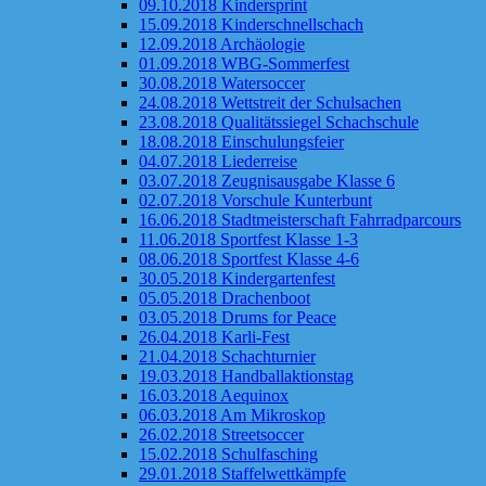
09.10.2018 Kindersprint
15.09.2018 Kinderschnellschach
12.09.2018 Archäologie
01.09.2018 WBG-Sommerfest
30.08.2018 Watersoccer
24.08.2018 Wettstreit der Schulsachen
23.08.2018 Qualitätssiegel Schachschule
18.08.2018 Einschulungsfeier
04.07.2018 Liederreise
03.07.2018 Zeugnisausgabe Klasse 6
02.07.2018 Vorschule Kunterbunt
16.06.2018 Stadtmeisterschaft Fahrradparcours
11.06.2018 Sportfest Klasse 1-3
08.06.2018 Sportfest Klasse 4-6
30.05.2018 Kindergartenfest
05.05.2018 Drachenboot
03.05.2018 Drums for Peace
26.04.2018 Karli-Fest
21.04.2018 Schachturnier
19.03.2018 Handballaktionstag
16.03.2018 Aequinox
06.03.2018 Am Mikroskop
26.02.2018 Streetsoccer
15.02.2018 Schulfasching
29.01.2018 Staffelwettkämpfe