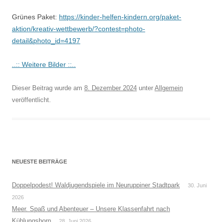
Grünes Paket:
https://kinder-helfen-kindern.org/paket-
aktion/kreativ-wettbewerb/?contest=photo-
detail&photo_id=4197
..:: Weitere Bilder ::..
Dieser Beitrag wurde am
8. Dezember 2024
unter
Allgemein
veröffentlicht.
NEUESTE BEITRÄGE
Doppelpodest! Waldjugendspiele im Neuruppiner Stadtpark
30. Juni
2026
Meer. Spaß und Abenteuer – Unsere Klassenfahrt nach
Kühlungsborn
28. Juni 2026