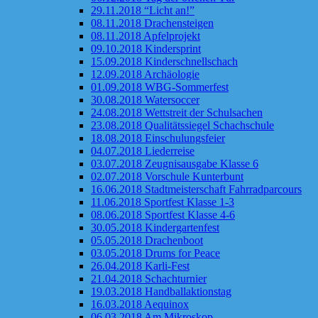
29.11.2018 “Licht an!”
08.11.2018 Drachensteigen
08.11.2018 Apfelprojekt
09.10.2018 Kindersprint
15.09.2018 Kinderschnellschach
12.09.2018 Archäologie
01.09.2018 WBG-Sommerfest
30.08.2018 Watersoccer
24.08.2018 Wettstreit der Schulsachen
23.08.2018 Qualitätssiegel Schachschule
18.08.2018 Einschulungsfeier
04.07.2018 Liederreise
03.07.2018 Zeugnisausgabe Klasse 6
02.07.2018 Vorschule Kunterbunt
16.06.2018 Stadtmeisterschaft Fahrradparcours
11.06.2018 Sportfest Klasse 1-3
08.06.2018 Sportfest Klasse 4-6
30.05.2018 Kindergartenfest
05.05.2018 Drachenboot
03.05.2018 Drums for Peace
26.04.2018 Karli-Fest
21.04.2018 Schachturnier
19.03.2018 Handballaktionstag
16.03.2018 Aequinox
06.03.2018 Am Mikroskop