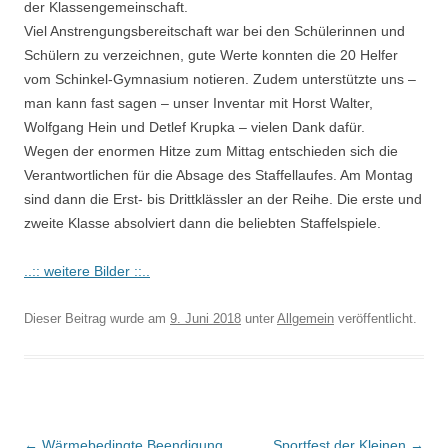
der Klassengemeinschaft.
Viel Anstrengungsbereitschaft war bei den Schülerinnen und
Schülern zu verzeichnen, gute Werte konnten die 20 Helfer
vom Schinkel-Gymnasium notieren. Zudem unterstützte uns –
man kann fast sagen – unser Inventar mit Horst Walter,
Wolfgang Hein und Detlef Krupka – vielen Dank dafür.
Wegen der enormen Hitze zum Mittag entschieden sich die
Verantwortlichen für die Absage des Staffellaufes. Am Montag
sind dann die Erst- bis Drittklässler an der Reihe. Die erste und
zweite Klasse absolviert dann die beliebten Staffelspiele.
..:: weitere Bilder ::..
Dieser Beitrag wurde am
9. Juni 2018
unter
Allgemein
veröffentlicht.
Beitrags-
←
Wärmebedingte Beendigung
Sportfest der Kleinen
→